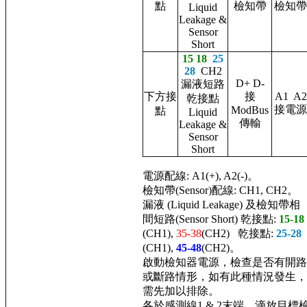
點
檢知帶
檢知帶
Liquid
Leakage &
Sensor
Short
15 18
2
5
28
CH2
D+ D-
漏液短路
下方接
接
A1 A2
乾接點
接電源
ModBus
點
Liquid
傳輸
Leakage &
Sensor
Short
電源配線: A1(+), A2(-)。
檢知帶(Sensor)配線: CH1, CH2。
漏液 (Liquid Leakage) 及檢知帶相
間短路(Sensor Short) 乾接點:
15-
18
(CH1),
35-38
(CH2) 乾接點:
25-28
(CH1),
45-48
(CH2)。
啟動檢知器電源，檢查是否有開路
或斷路情形，如有此種情況發生，
需先加以排除。
各於感測線1 & 2末端，滴放目標