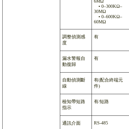
6MΩ
• 0–300KΩ–
30MΩ
• 0–600KΩ–
60MΩ
調整偵測感
有
度
漏水警報自
有
動復歸
自動偵測斷
有
(
配合終端元
線
件
)
檢知帶短路
有
/
短路
指示
RS-485
通訊介面