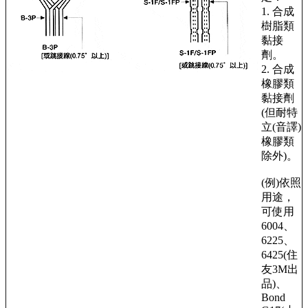
1. 合成
樹脂類
黏接
劑。
2. 合成
橡膠類
黏接劑
(但耐特
立(音譯)
橡膠類
除外)。
(例)依照
用途，
可使用
6004、
6225、
6425(住
友3M出
品)、
Bond