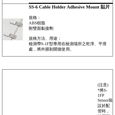
SS-6 Cable Holder Adhesive Mount 貼片
規格：
ABS樹脂
附雙面黏接劑
規格方法、用途：
檢測帶S-1F型專用在檢測場所之乾淨、平滑
處，將外膜剝開後使用。
(注意)
*將S-
1FP
Sensor裝
設於配
管時，