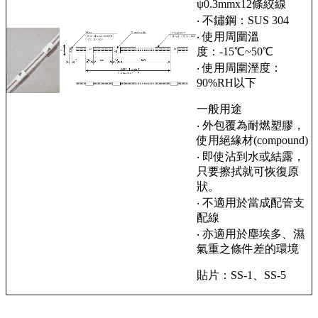
ψ0.3mmx12條絞線
‧ 不鏽鋼：SUS 304
‧ 使用周圍溫
度：-15℃~50℃
‧ 使用周圍溼度：
90%RH以下
一般用途
‧ 外包覆為耐燃塑膠，
使用絕緣材(compound)
‧ 即使沾到水或結露，
只要擦拭就可恢復原
狀。
‧ 不適用於當成配管支
配線
‧ 亦適用於塵埃多、濕
氣重之條件差的環境
貼片：SS-1、SS-5