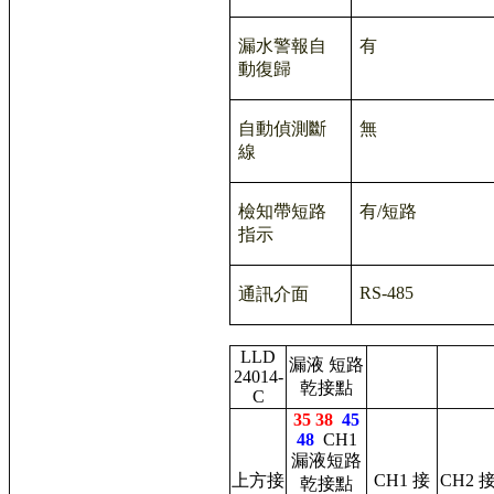
漏水警報自
有
動復歸
自動偵測斷
無
線
檢知帶短路
有
/
短路
指示
RS-485
通訊介面
LLD
漏液 短路
24014-
乾接點
C
35 38
45
48
CH1
漏液短路
上方接
CH1 接
CH2 
乾接點