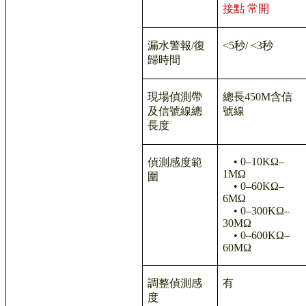
接點 常開
漏水警報
/
復
<5
秒
/ <3
秒
歸時間
現場偵測帶
總長
450M
含信
及信號線總
號線
長度
• 0–10KΩ–
偵測感度範
1MΩ
圍
• 0–60KΩ–
6MΩ
• 0–300KΩ–
30MΩ
• 0–600KΩ–
60MΩ
調整偵測感
有
度