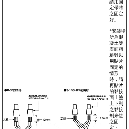
請用固
定帶將
之固定
好。
*安裝場
所為混
凝土等
表面粗
糙難以
用貼片
固定的
情形
時，請
再貼片
的黏接
面上塗
上下列
之黏接
劑來使
之固
定：