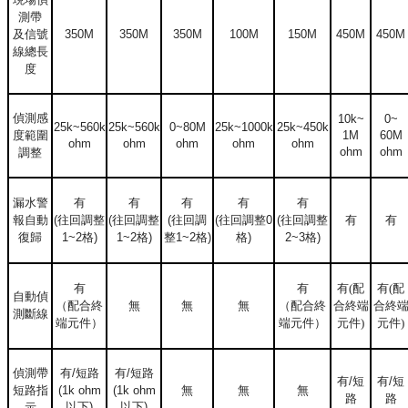
測帶
及信號
350M
350M
350M
100M
150M
450M
450M
線總長
度
偵測感
10k~
0~
25k~560k
25k~560k
0~80M
25k~1000k
25k~450k
度範圍
1M
60M
ohm
ohm
ohm
ohm
ohm
ohm
ohm
調整
漏水警
有
有
有
有
有
報自動
(
往回調整
(
往回調整
(
往回調
(
往回調整
0
(
往回調整
有
有
復歸
1~2
格
)
1~2
格
)
整
1~2
格
)
格
)
2~3
格
)
有
有
有(配
有(配
自動偵
（配合終
無
無
無
（配合終
合終端
合終
測斷線
端元件）
端元件）
元件)
元件)
偵測帶
有
/
短路
有
/
短路
有
/
短
有
/
短
短路指
(1k ohm
(1k ohm
無
無
無
路
路
以下
)
以下
)
示