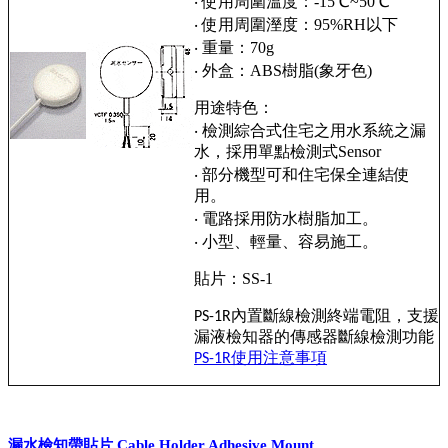
‧ 使用周圍溫度：-15℃~50℃
‧ 使用周圍溼度：95%RH以下
‧ 重量：70g
‧ 外盒：ABS樹脂(象牙色)
用途特色：
‧ 檢測綜合式住宅之用水系統之漏
水，採用單點檢測式Sensor
‧ 部分機型可和住宅保全連結使
用。
‧ 電路採用防水樹脂加工。
‧ 小型、輕量、容易施工。
貼片：SS-1
內置斷線檢測終端電阻，支援
PS-1R
漏液檢知器的傳感器斷線檢測功能
使用注意事項
PS-1R
漏水檢知帶貼片 Cable Holder Adhesive Mount