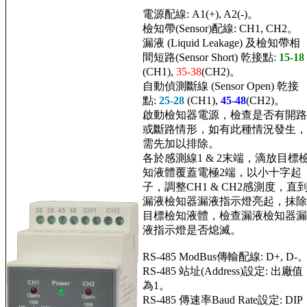
電源配線: A1(+), A2(-)。
檢知帶(Sensor)配線: CH1, CH2。
漏液 (Liquid Leakage) 及檢知帶相
間短路(Sensor Short) 乾接點:
15-
18
(CH1),
35-38
(CH2)。
自動偵測斷線 (Sensor Open) 乾接
點:
25-28
(CH1),
45-48
(CH2)。
啟動檢知器電源，檢查是否有開路
或斷路情形，如有此種情況發生，
需先加以排除。
各於感測線1 & 2末端，滴放目標
知液體覆蓋電極2端，以小十字起
子，調整CH1 & CH2感測度，直
漏液檢知器漏液指示燈亮起，抹除
目標檢知液體，檢查漏液檢知器漏
液指示燈是否熄滅。
RS-485 ModBus傳輸配線: D+, D-
RS-485 站址(Address)設定: 出廠值
為1。
RS-485 傳速率Baud Rate設定: DIP