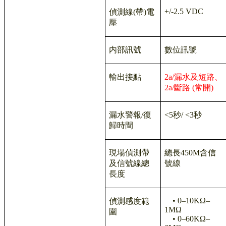
+/-2.5 VDC
偵測線
(
帶
)
電
壓
内部訊號
數位訊號
輸出接點
2a/漏水及短路、
2a/斷路 (常開)
漏水警報
/
復
<5
秒
/ <3
秒
歸時間
現場偵測帶
總長
450M
含信
及信號線總
號線
長度
• 0–10KΩ–
偵測感度範
1MΩ
圍
• 0–60KΩ–