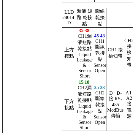
漏液 短
斷線
LLD
24014-
路 乾接
乾接
D
點
點
35 38
45 48
CH1漏
CH
CH1
液短路
接
斷線
乾接點
上方
CH1 接
檢
乾接
Liquid
接點
檢知帶
知
點
Leakage
帶
&
Sensor
Sensor
Open
Short
15 18
2
5 28
CH2漏
CH2
A1
D+ D-
液短路
A2
斷線
接 RS-
乾接點
下方
接
乾接
485
Liquid
接點
ModBus
電
點
Leakage
傳輸
源
&
Sensor
Sensor
Open
Short