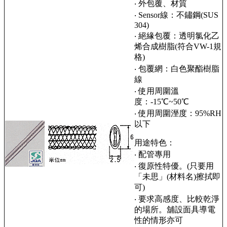
‧ 外包覆、材質
‧ Sensor線：不鏽鋼(SUS
304)
‧ 絕緣包覆：透明氯化乙
烯合成樹脂(符合VW-1規
格)
‧ 包覆網：白色聚酯樹脂
線
‧ 使用周圍溫
度：-15℃~50℃
‧ 使用周圍溼度：95%RH
以下
用途特色：
‧ 配管專用
‧ 復原性特優。(只要用
「未思」(材料名)擦拭即
可)
‧ 要求高感度、比較乾淨
的場所。舖設面具導電
性的情形亦可