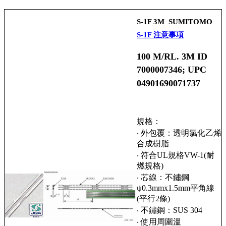
S-1F 3M SUMITOMO
S-1F 注意事項
100 M/RL. 3M ID
7000007346; UPC
04901690071737
規格：
‧ 外包覆：透明氯化乙烯
合成樹脂
‧ 符合UL規格VW-1(耐
燃規格)
‧ 芯線：不鏽鋼
ψ0.3mmx1.5mm平角線
(平行2條)
‧ 不鏽鋼：SUS 304
‧ 使用周圍溫