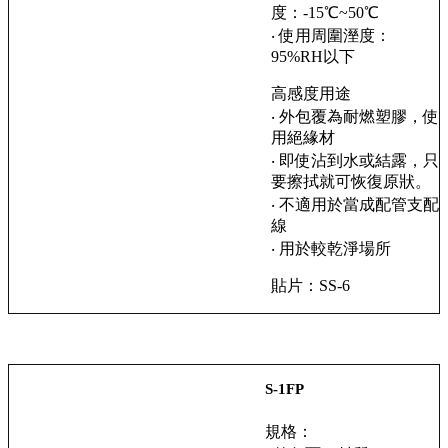
度：-15℃~50℃
‧ 使用周圍溼度：
95%RH以下
高感度用途
‧ 外包覆為耐燃塑膠，使
用絕緣材
‧ 即使沾到水或結露，只
要擦拭就可恢復原狀。
‧ 不適用於當成配管支配
線
‧ 用於較乾淨場所
貼片：SS-6
S-1FP
規格：