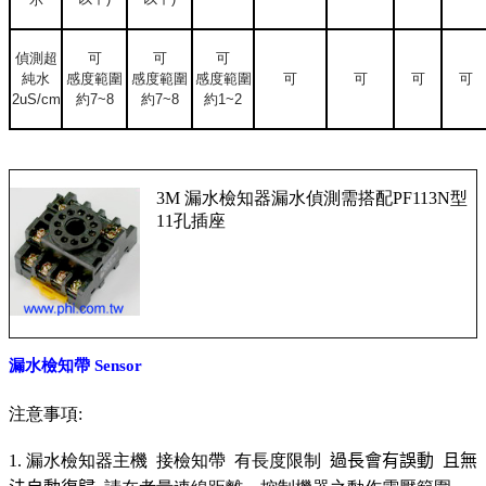
偵測超
可
可
可
純水
感度範圍
感度範圍
感度範圍
可
可
可
可
2uS/cm
約
7~8
約
7~8
約
1~2
3M 漏水檢知器漏水偵測需搭配PF113N型
11孔插座
漏水檢知帶 Sensor
注意事項:
1. 漏水檢知器主機 接檢知帶 有長度限制
過長會有誤動 且無