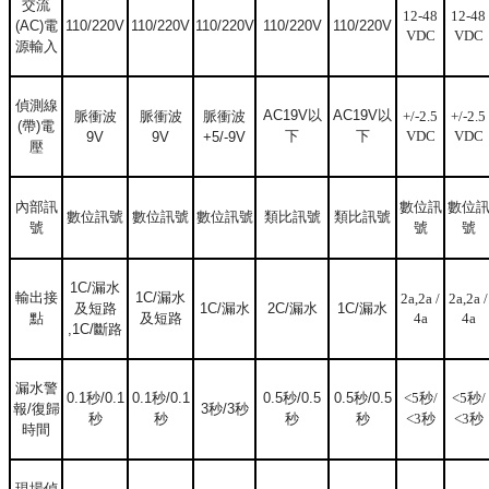
交流
12-48
12-48
(AC)
電
110/220V
110/220V
110/220V
110/220V
110/220V
VDC
VDC
源輸入
偵測線
AC19V
以
AC19V
以
脈衝波
脈衝波
脈衝波
+/-2.5
+/-2.5
(
帶
)
電
下
下
VDC
VDC
9V
9V
+5/-9V
壓
內部訊
數位訊
數位
數位訊號
數位訊號
數位訊號
類比訊號
類比訊號
號
號
號
1C/
漏水
輸出接
1C/
漏水
2a,2a /
2a,2a /
及短路
1C/
漏水
2C/
漏水
1C/
漏水
點
及短路
4a
4a
,1C/
斷路
漏水警
0.1
秒
/0.1
0.1
秒
/0.1
0.5
秒
/0.5
0.5
秒
/0.5
<5
秒
/
<5
秒
/
報
/
復歸
3
秒
/3
秒
秒
秒
秒
秒
<3
秒
<3
秒
時間
現場偵