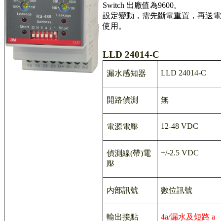
Switch 出廠值為9600。
設定變動，需先斷電重置，再送電
使用。
LLD 24014-C
LLD 24014-C
漏水感知器
開路偵測
無
12-48 VDC
電源電壓
+/-2.5 VDC
偵測線
(
帶
)
電
壓
内部訊號
數位訊號
輸出接點
4a/漏水及短路 a