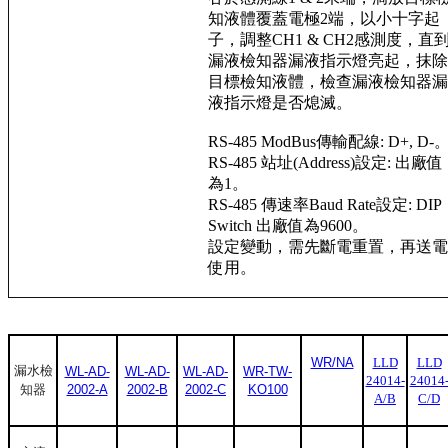
知液體覆蓋電極2端，以小十字起
子，調整CH1 & CH2感測度，直
漏液檢知器漏液指示燈亮起，抹除
目標檢知液體，檢查漏液檢知器漏
液指示燈是否熄滅。
RS-485 ModBus傳輸配線: D+, D-
RS-485 站址(Address)設定: 出廠值
為1。
RS-485 傳速率Baud Rate設定: DIP
Switch 出廠值為9600。
設定變動，需先斷電重置，再送電
使用。
WR/NA
LLD
LLD
漏水檢
WL-AD-
WL-AD-
WL-AD-
WR-TW-
24014-
24014
知器
2002-A
2002-B
2002-C
KO100
A/B
C/D