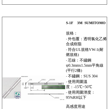
S-1F 3M SUMITOMO
規格：
‧ 外包覆：透明氯化乙烯
合成樹脂
‧ 符合UL規格VW-1(耐
燃規格)
‧ 芯線：不鏽鋼
ψ0.3mmx1.5mm平角線
(平行2條)
‧ 不鏽鋼：SUS 304
‧ 使用周圍溫
度：-15℃~50℃
‧ 使用周圍溼度：
95%RH以下
高感度用途