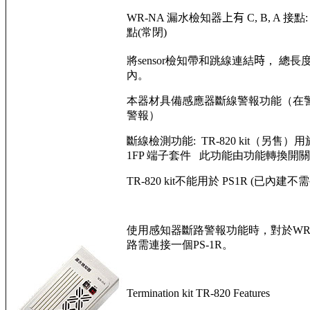
WR-NA 漏水檢知器
上有
C, B, A 接
點(常閉)
將sensor檢知帶和跳線連結
時
， 總長
內。
本器材具備感應器斷線警報功能（在
警報）
斷線檢測功能: TR-820 kit（另售）用於
1FP 端子套件 此功能由功能轉換開關
TR-820 kit不能用於 PS1R (已內建不需
使用感知器斷路警報功能時，對於WR
路需連接一個PS-1R。
Termination kit TR-820 Features