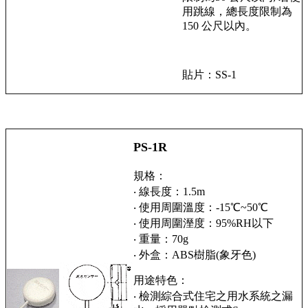
用跳線，總長度限制為
150 公尺以內。
貼片：SS-1
PS-1R
規格：
‧ 線長度：1.5m
‧ 使用周圍溫度：-15℃~50℃
‧ 使用周圍溼度：95%RH以下
‧ 重量：70g
‧ 外盒：ABS樹脂(象牙色)
用途特色：
‧ 檢測綜合式住宅之用水系統之漏