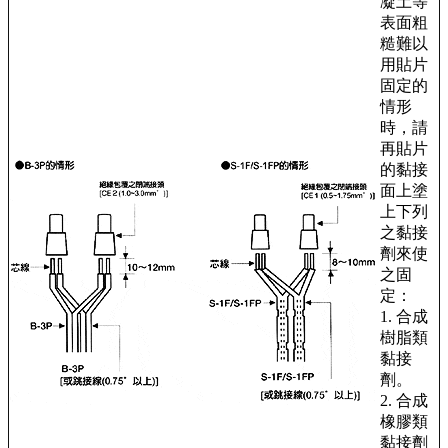
凝土等
表面粗
糙難以
用貼片
固定的
情形
時，請
再貼片
的黏接
面上塗
上下列
之黏接
劑來使
之固
定：
1. 合成
樹脂類
黏接
劑。
2. 合成
橡膠類
黏接劑