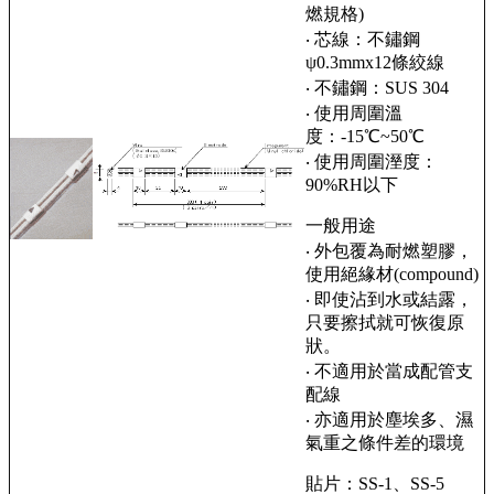
燃規格)
‧ 芯線：不鏽鋼
ψ0.3mmx12條絞線
‧ 不鏽鋼：SUS 304
‧ 使用周圍溫
度：-15℃~50℃
‧ 使用周圍溼度：
90%RH以下
一般用途
‧ 外包覆為耐燃塑膠，
使用絕緣材(compound)
‧ 即使沾到水或結露，
只要擦拭就可恢復原
狀。
‧ 不適用於當成配管支
配線
‧ 亦適用於塵埃多、濕
氣重之條件差的環境
貼片：SS-1、SS-5