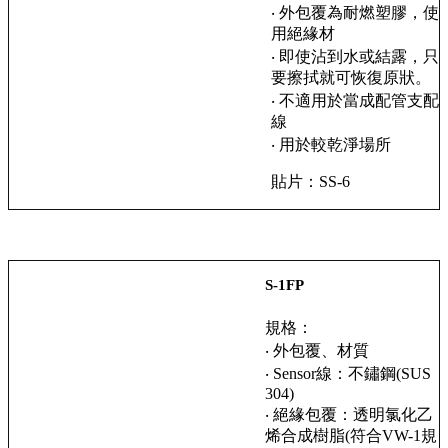
‧ 外包覆為耐燃塑膠，使
用絕緣材
‧ 即使沾到水或結露，只
要擦拭就可恢復原狀。
‧ 不適用於當成配管支配
線
‧ 用於較乾淨場所
貼片：SS-6
S-1FP
規格：
‧ 外包覆、材質
‧ Sensor線：不鏽鋼(SUS
304)
‧ 絕緣包覆：透明氯化乙
烯合成樹脂(符合VW-1規