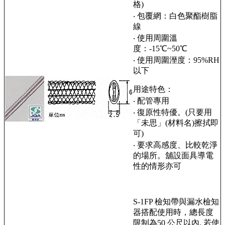
格)
‧ 包覆網：白色聚酯樹脂
線
‧ 使用周圍溫
度：-15℃~50℃
‧ 使用周圍溼度：95%RH
以下
用途特色：
‧ 配管專用
‧ 復原性特優。(只要用
「未思」(材料名)擦拭即
可)
‧ 要求高感度、比較乾淨
的場所。舖設面具導電
性的情形亦可
S-1FP 檢知帶與漏水檢知
器搭配使用時，總長度
限制為50 公尺以內, 若使