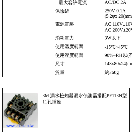
AC/DC 2A
最大容許電流
250V 0.1A
保險絲
(5.2ψx 20(mm
電源電壓
AC 110V±10
AC 200V±20V
消耗電力
3W以下
使用溫度範圍
-15℃~45℃
使用溼度範圍
90%~RH以(
148x80x54(m
尺寸
質量
約260g
3M 漏水檢知器漏水偵測需搭配PF113N型
11孔插座