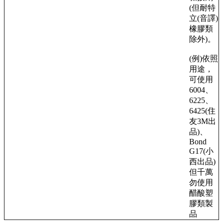
(但耐特
立(音譯)
橡膠類
除外)。
(例)依照
用途，
可使用
6004、
6225、
6425(住
友3M出
品)、
Bond
G17(小
西出品)
但千萬
勿使用
醋酸塑
膠類製
品