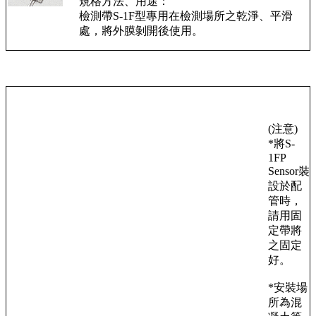
規格方法、用途：
檢測帶S-1F型專用在檢測場所之乾淨、平滑
處，將外膜剝開後使用。
(注意)
*將S-
1FP
Sensor裝
設於配
管時，
請用固
定帶將
之固定
好。
*安裝場
所為混