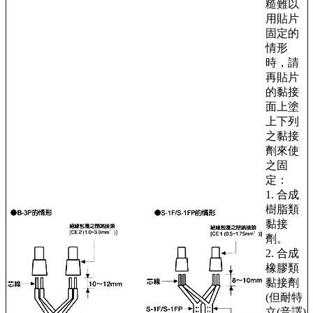
糙難以
用貼片
固定的
情形
時，請
再貼片
的黏接
面上塗
上下列
之黏接
劑來使
之固
定：
1. 合成
樹脂類
黏接
劑。
2. 合成
橡膠類
黏接劑
(但耐特
立(音譯)