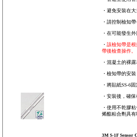
・避免安裝在大
・請控制檢知帶
・在可能發生外
・
該檢知帶是根
帶後檢查操作。
・混凝土的裸露
・檢知帶的安裝 
・將貼紙SS-
・安裝後，確保
・使用不乾膠粘
烯酯粘合劑具有
3M S-1F Senso