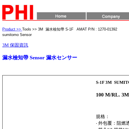
Product >>
Tools >> 3M 漏水檢知帶 S-1F AMAT P/N : 1270-01392
sumitomo Sensor
3M 保固資訊
漏水檢知帶 Sensor 漏水センサー
Applied Materials
1270-01392
S-1F 3M SUMIT
100 M/RL. 3M
規格：
‧ 外包覆：
阻燃