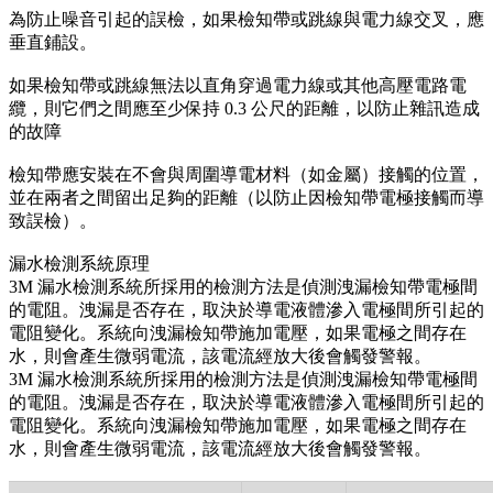
為防止噪音引起的誤檢，如果檢知帶或跳線與電力線交叉，應
垂直鋪設。
如果檢知帶或跳線無法以直角穿過電力線或其他高壓電路電
纜，則它們之間應至少保持 0.3 公尺的距離，以防止雜訊造成
的故障
檢知帶應安裝在不會與周圍導電材料（如金屬）接觸的位置，
並在兩者之間留出足夠的距離（以防止因檢知帶電極接觸而導
致誤檢）。
漏水檢測系統原理
3M 漏水檢測系統所採用的檢測方法是偵測洩漏檢知帶電極間
的電阻。洩漏是否存在，取決於導電液體滲入電極間所引起的
電阻變化。系統向洩漏檢知帶施加電壓，如果電極之間存在
水，則會產生微弱電流，該電流經放大後會觸發警報。
3M 漏水檢測系統所採用的檢測方法是偵測洩漏檢知帶電極間
的電阻。洩漏是否存在，取決於導電液體滲入電極間所引起的
電阻變化。系統向洩漏檢知帶施加電壓，如果電極之間存在
水，則會產生微弱電流，該電流經放大後會觸發警報。