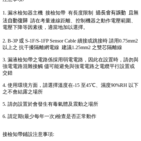
1. 漏水檢知器主機 接檢知帶 有長度限制
過長會有誤動 且無
法自動復歸
請在考量連線距離、控制機器之動作電壓範圍、
電壓下降等因素後，適當地加以選擇。
2. B-3P
或
S-1F/S-1FP Sensor Cable 續接或跳接時 請用0.75mm2
以上之 抗干擾隔離網電線 建議1.25mm2 之雙芯隔離線
3. 漏液檢知帶之電路係採用弱電電路，因此在設置時，請勿與
強電電路混雜接觸 儘可能避免與強電電路之電纜平行設置或
交錯
4. 使用環境方面，請選擇溫度在-15 至45℃、濕度90%RH 以下
之不會結露之場所
5. 請勿設置於會發生有毒氣體及震動之場所
6. 請定期(最少每年一次)檢查是否正常動作
接檢知帶鋪設注意事項: