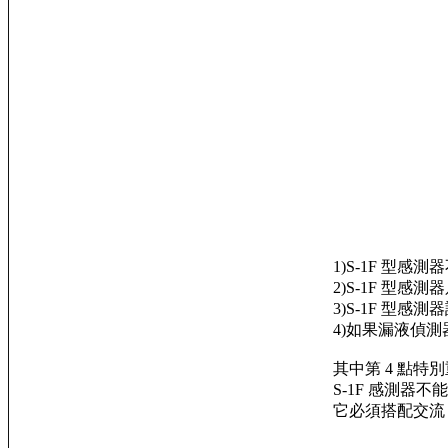
Instead, the 3M WL-AD-2002-A
perfectly bypasses the charg
With the use of Pulse signal
details, please refer to each
相反地，3M WL-AD-
了充電延遲、消除了像 幾
3M手冊說明了脈衝波訊號
1)S-1F 
2)S-1F 型
3)S-1F 型感
4)如果漏液偵測
其中第 4 點特
S-1F 感測器
它必須搭配交流