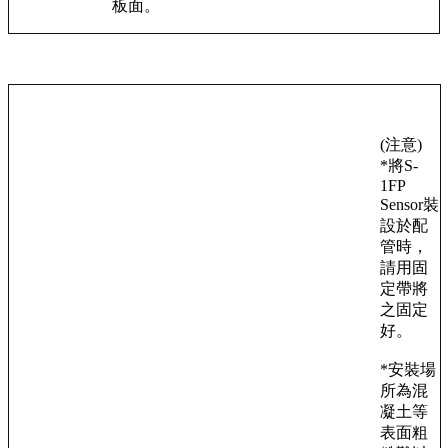
板面。
(注意)
*將S-
1FP
Sensor裝
設於配
管時，
請用固
定帶將
之固定
好。
*安裝場
所為混
凝土等
表面粗