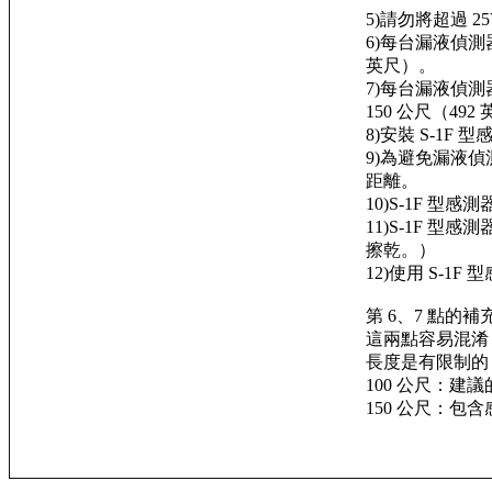
5)請勿將超過 2
6)每台漏液偵測
英尺）。
7)每台漏液偵測
150 公尺（492
8)安裝 S-1F 
9)為避免漏液偵
距離。
10)S-1F 型
11)S-1F
擦乾。）
12)使用 S-
第 6、7 點的補
這兩點容易混淆
長度是有限制的
100 公尺：
150 公尺：