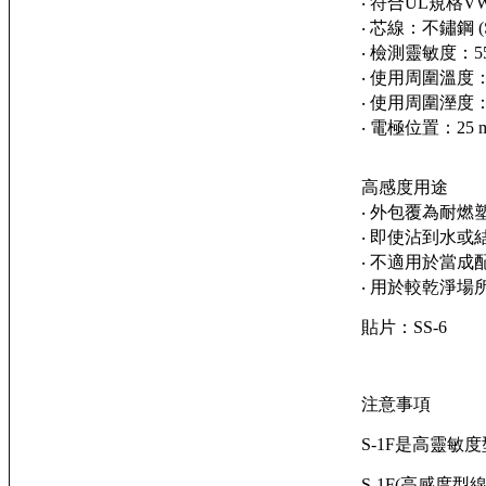
‧ 符合UL規格VW
‧ 芯線：不鏽鋼
‧
檢測靈敏度：55 
‧ 使用周圍溫度：
‧ 使用周圍溼度：
‧
電極位置：25 
高感度用途
‧ 外包覆為耐
‧ 即使沾到水
‧ 不適用於當成
‧ 用於較乾淨場
貼片：SS-6
注意事項
S-1F是高靈
S-1F(高感度型