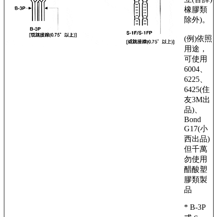
橡膠類
除外)。
(例)依照
用途，
可使用
6004、
6225、
6425(住
友3M出
品)、
Bond
G17(小
西出品)
但千萬
勿使用
醋酸塑
膠類製
品
* B-3P