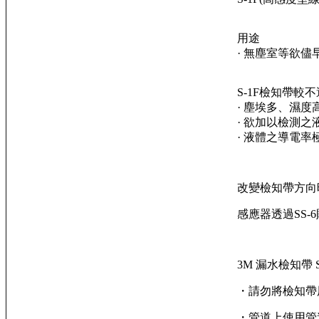
用途
· 無塵室等欲
S-1F檢知帶較
· 塵埃多、濕度
· 欲加以檢測
· 液體之導電
改變檢知帶方向
感應器透過SS
3M
漏水檢知帶
・請勿將檢知帶
・管道上使用管