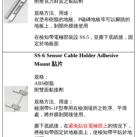
附壓克力材質之黏貼劑
規格方法、用途：
在塗布樹脂的地板、P磁磚地板等可以腳踏的
地板上，剝開外膜後使用
在檢知帶電極部裝設 SS-5，並撕下底紙後，固
定於地板面
SS-6 Sensor Cable Holder Adhesive
Mount 貼片
規格：
ABS樹脂
附雙面黏接劑
規格方法、用途：
檢測帶S-1F型專用在檢測場所之乾淨、平滑
處，將外膜剝開後使用。
撕下底紙後，在
避免貼在電極部上
的情況下，
將檢知帶固定於地板面上，使檢知帶平貼於地