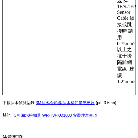
或
S-
1F/S-1FP
Sensor
Cable 續
接或跳
接時 請
用
0.75mm2
以上之
抗干擾
隔離網
電線 建
議
1.25mm2
下載漏水偵測型錄
3M漏水檢知器/漏水檢知帶感應器
(pdf 3.6mb)
其他:
3M 漏水檢
知器 WR-TW-KO1000
安裝注意事項
注意事項: